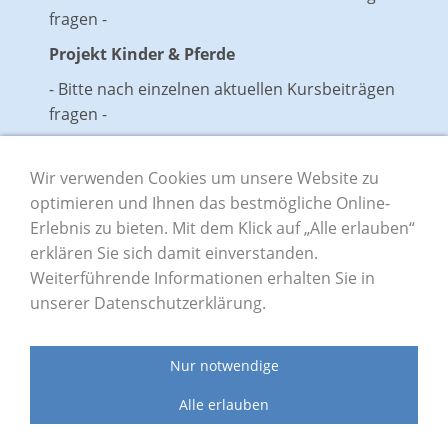
fragen -
Projekt Kinder & Pferde
- Bitte nach einzelnen aktuellen Kursbeiträgen
fragen -
Ohne Gewährleistung
Wir verwenden Cookies um unsere Website zu
optimieren und Ihnen das bestmögliche Online-
Erlebnis zu bieten. Mit dem Klick auf „Alle erlauben“
Impressum
Datenschutz
Sitemap
erklären Sie sich damit einverstanden.
Weiterführende Informationen erhalten Sie in
unserer Datenschutzerklärung.
Private Grund- und Mittelschule Lern mit mir
Hauptstraße 1 | 97839 Esselbach
Nur notwendige
Telefon 09394 97 100 | Telefax 09394 9710 20 | E-Mail:
Alle erlauben
info@lernmitmir.org